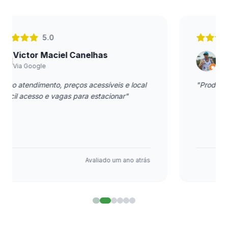
5.0
João Lopes
Via Google
"
Produtos de qualidade com preços ótimos.
"
Avaliado
um ano atrás